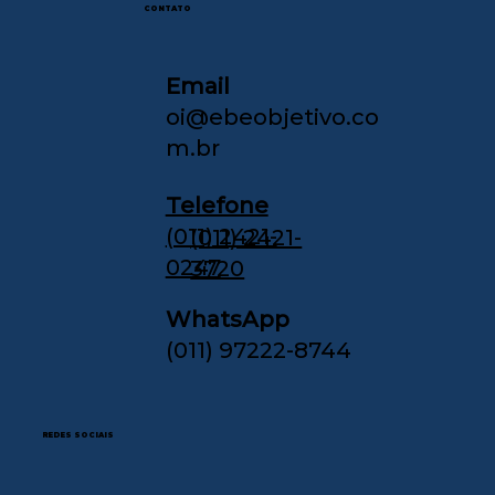
CONTATO
Email
oi@ebeobjetivo.co
m.br
Telefone
(011) 2421-
(011) 2421-
0247
3720
WhatsApp
(011) 97222-8744
REDES SOCIAIS