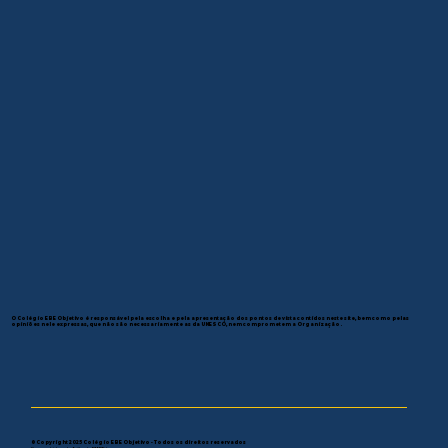
O Colégio EBE Objetivo é responsável pela escolha e pela apresentação dos pontos de vista contidos neste site, bem como pelas
opiniões nele expressas, que não são necessariamente as da UNESCO, nem comprometem a Organização.
© Copyright 2025 Colégio EBE Objetivo - Todos os direitos reservados