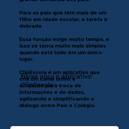
Para os pais que têm mais de um
filho em idade escolar, a tarefa é
dobrada.
Essa função exige muito tempo, e
isso se torna muito mais simples
quando está tudo em um único
lugar.
ClipEscola é um aplicativo que
Baixe aqui o aplicativo
cria um canal único e
ClipEscola
eficiente para troca de
informações e de dados,
agilizando e simplificando o
diálogo entre Pais e Colégio.