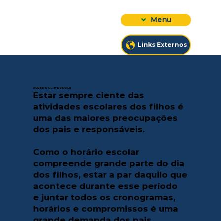
Menu
Links Externos
AGENDA CLIP ESCOLA
Estar sempre ciente das
atividades escolares dos filhos é
uma das maiores preocupações
dos pais e responsáveis.
Como o horário escolar
compreende grande parte do dia
dos filhos, estar a par daquilo que
acontece durante esse período
e juntar todos os cronogramas,
horários e compromissos é uma
grande demanda dos pais.