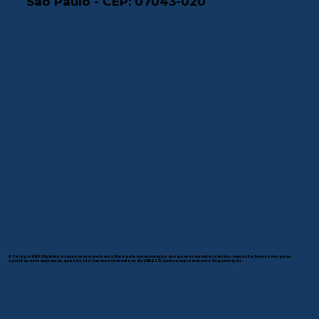
São Paulo - CEP: 07043-020
O Colégio EBE Objetivo é responsável pela escolha e pela apresentação dos pontos de vista contidos neste site, bem como pelas
opiniões nele expressas, que não são necessariamente as da UNESCO, nem comprometem a Organização.