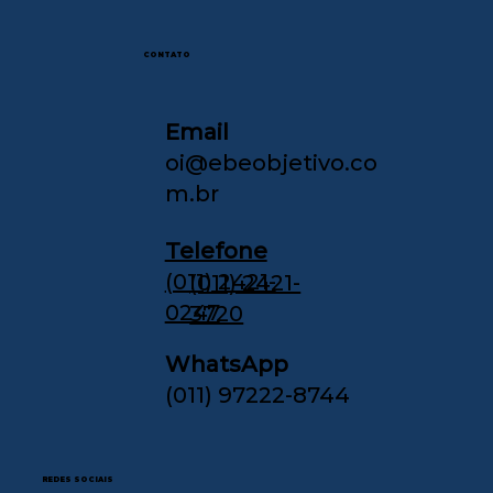
CONTATO
Email
oi@ebeobjetivo.co
m.br
Telefone
(011) 2421-
(011) 2421-
0247
3720
WhatsApp
(011) 97222-8744
REDES SOCIAIS