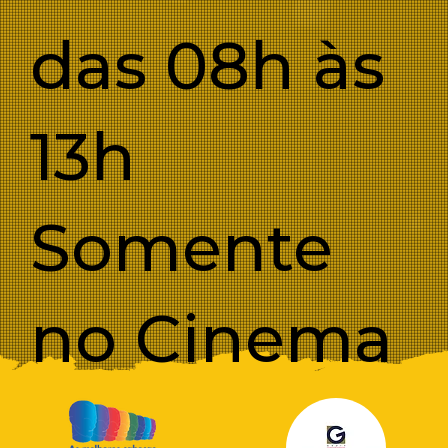
das 08h às
13h
Somente
no Cinema