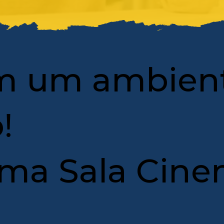
em um ambien
!
uma Sala Cin