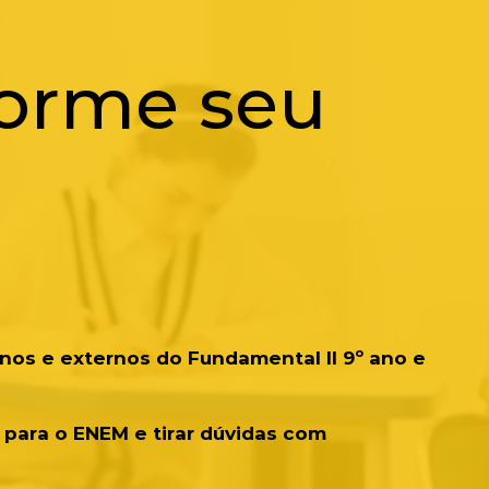
forme seu
nos e externos do Fundamental II 9º ano e
para o ENEM e tirar dúvidas com