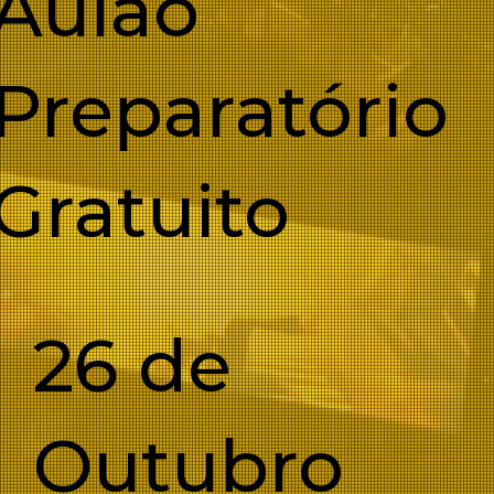
Aulão
Preparatório
Gratuito
26 de
Outubro