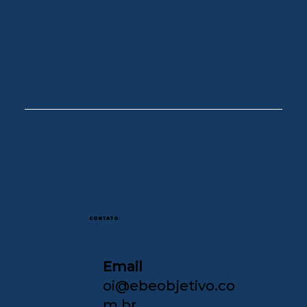
CONTATO
Email
oi@ebeobjetivo.co
m.br