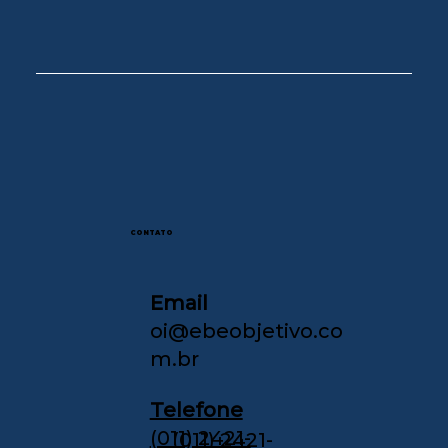
CONTATO
Email
oi@ebeobjetivo.co
m.br
Telefone
(011) 2421-
(011) 2421-